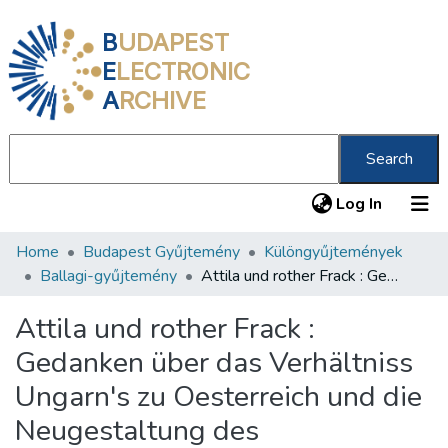
B
UDAPEST
E
LECTRONIC
A
RCHIVE
Search
(current
Log In
Home
Budapest Gyűjtemény
Különgyűjtemények
Communities & Collections
Ballagi-gyűjtemény
Attila und rother Frack : Gedanken über das Verhältniss Ungarn's zu Oesterreich und die Neugestaltung des Kaiserstaates /
All of DSpace
Attila und rother Frack :
Statistics
Gedanken über das Verhältniss
About us
Ungarn's zu Oesterreich und die
Neugestaltung des