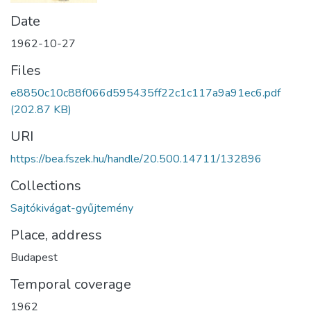
Date
1962-10-27
Files
e8850c10c88f066d595435ff22c1c117a9a91ec6.pdf
(202.87 KB)
URI
https://bea.fszek.hu/handle/20.500.14711/132896
Collections
Sajtókivágat-gyűjtemény
Place, address
Budapest
Temporal coverage
1962