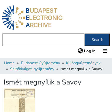
B
UDAPEST
E
LECTRONIC
A
RCHIVE
Search
(current
Log In
Home
Budapest Gyűjtemény
Különgyűjtemények
Communities & Collections
Sajtókivágat-gyűjtemény
Ismét megnyílik a Savoy
All of DSpace
Ismét megnyílik a Savoy
Statistics
About us