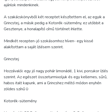
ajánlok mindenkinek.
A szakácskönyvből két receptet készítettem el, az egyik a
Grincstej, a másik pedig a Kotorék-sütemény, ez utóbbit a
Gesztenye, a honalapító című történet ihlette.
Mindkét recepten-jó szokásomhoz híven- egy kissé
alakítottam a saját ízlésem szerint.
Grincstej
Hozzávalói: egy jó nagy pohár limonádé, 1 kivi, porcukor ízlés
szerint. Az egészet összeturmixoljuk és egy kellemes, sűrű,
habos italt kapunk, ami a Grincshez méltó módon enyhén
zöldes színű☺
Kotorék-sütemény