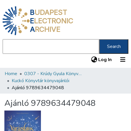
B
UDAPEST
E
LECTRONIC
A
RCHIVE
Search
(current
Log In
Home
0307 - Krúdy Gyula Könyvtár
Communities & Collections
Kuckó Könyvtár könyvajánlói
All of DSpace
Ajánló 9789634479048
Statistics
Ajánló 9789634479048
About us