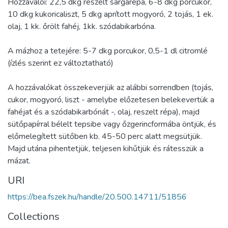
Hozzávalói: 22,5 dkg reszelt sárgarépa, 6-8 dkg porcukor,
10 dkg kukoricaliszt, 5 dkg aprított mogyoró, 2 tojás, 1 ek.
olaj, 1 kk. őrölt fahéj, 1kk. szódabikarbóna.
A mázhoz a tetejére: 5-7 dkg porcukor, 0,5-1 dl citromlé
(ízlés szerint ez változtatható)
A hozzávalókat összekeverjük az alábbi sorrendben (tojás,
cukor, mogyoró, liszt - amelybe előzetesen belekevertük a
fahéjat és a szódabikarbónát -, olaj, reszelt répa), majd
sütőpapírral bélelt tepsibe vagy őzgerincformába öntjük, és
előmelegített sütőben kb. 45-50 perc alatt megsütjük.
Majd utána pihentetjük, teljesen kihűtjük és rátesszük a
mázat.
URI
https://bea.fszek.hu/handle/20.500.14711/51856
Collections