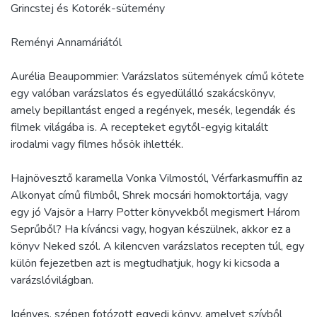
Grincstej és Kotorék-sütemény
Reményi Annamáriától
Aurélia Beaupommier: Varázslatos sütemények című kötete
egy valóban varázslatos és egyedülálló szakácskönyv,
amely bepillantást enged a regények, mesék, legendák és
filmek világába is. A recepteket egytől-egyig kitalált
irodalmi vagy filmes hősök ihlették.
Hajnövesztő karamella Vonka Vilmostól, Vérfarkasmuffin az
Alkonyat című filmből, Shrek mocsári homoktortája, vagy
egy jó Vajsör a Harry Potter könyvekből megismert Három
Seprűből? Ha kíváncsi vagy, hogyan készülnek, akkor ez a
könyv Neked szól. A kilencven varázslatos recepten túl, egy
külön fejezetben azt is megtudhatjuk, hogy ki kicsoda a
varázslóvilágban.
Igényes, szépen fotózott egyedi könyv, amelyet szívből