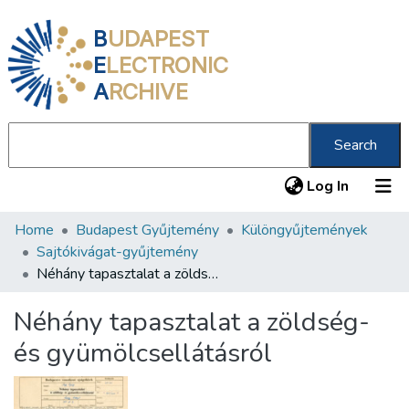
B
UDAPEST
E
LECTRONIC
A
RCHIVE
Search
(current
Log In
Home
Budapest Gyűjtemény
Különgyűjtemények
Communities & Collections
Sajtókivágat-gyűjtemény
All of DSpace
Néhány tapasztalat a zöldség- és gyümölcsellátásról
Statistics
Néhány tapasztalat a zöldség-
About us
és gyümölcsellátásról