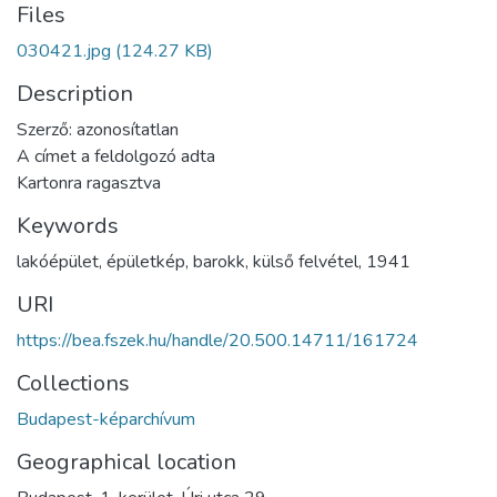
Files
030421.jpg
(124.27 KB)
Description
Szerző: azonosítatlan
A címet a feldolgozó adta
Kartonra ragasztva
Keywords
lakóépület
,
épületkép
,
barokk
,
külső felvétel
,
1941
URI
https://bea.fszek.hu/handle/20.500.14711/161724
Collections
Budapest-képarchívum
Geographical location