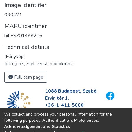
Image identifier
030421
MARC identifier
bibFSZ01488206
Technical details
[Fénykép]
fotó :,poz., zsel. ezüst, monokróm ;
Full item page
1088 Budapest, Szabó
Ervin tér 1.
+36-1-411-5000
info@fszek.hu
We collect and process your personal information for the
https://fszek.hu
following purposes:
Authentication, Preferences,
Acknowledgement and Statistics
.