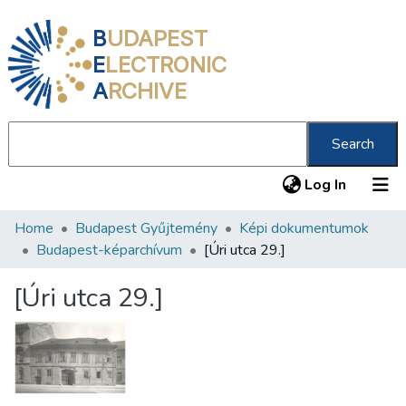
B
UDAPEST
E
LECTRONIC
A
RCHIVE
Search
(current
Log In
Home
Budapest Gyűjtemény
Képi dokumentumok
Communities & Collections
Budapest-képarchívum
[Úri utca 29.]
All of DSpace
[Úri utca 29.]
Statistics
About us