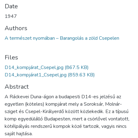
Date
1947
Authors
A természet nyomában – Barangolás a zöld Csepelen
Files
D14_kompjárat_Csepel.jpg
(867.5 KB)
D14_kompjárat1_Csepel.jpg
(859.63 KB)
Abstract
A Ráckevei Duna-ágon a budapesti D14-es jelzésű az
egyetlen (köteles) kompjárat mely a Soroksár, Molnár-
sziget és Csepel-Királyerdő között közlekedik. Ez a típusú
komp egyedülálló Budapesten, mert a csörlővel vontatott,
kötélpályás rendszerű kompok közé tartozik, vagyis nincs
saját hajtása.