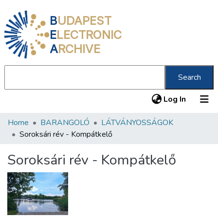
B
UDAPEST
E
LECTRONIC
A
RCHIVE
Search
(current
Log In
Home
BARANGOLÓ
LÁTVÁNYOSSÁGOK
Communities & Collections
Soroksári rév - Kompátkelő
All of DSpace
Soroksári rév - Kompátkelő
Statistics
About us