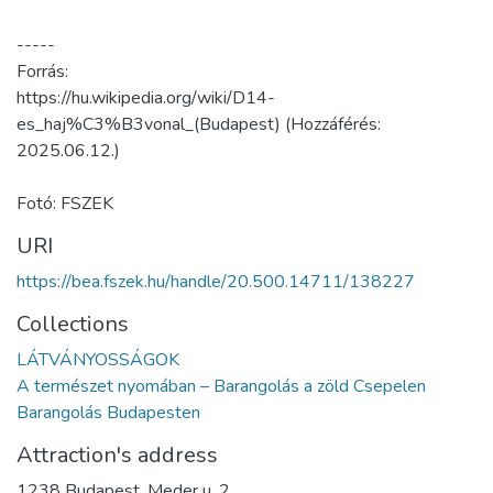
-----
Forrás:
https://hu.wikipedia.org/wiki/D14-
es_haj%C3%B3vonal_(Budapest) (Hozzáférés:
2025.06.12.)
Fotó: FSZEK
URI
https://bea.fszek.hu/handle/20.500.14711/138227
Collections
LÁTVÁNYOSSÁGOK
A természet nyomában – Barangolás a zöld Csepelen
Barangolás Budapesten
Attraction's address
1238 Budapest, Meder u. 2.