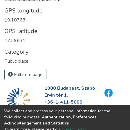
GPS longitude
19.10763
GPS latitude
47.39831
Category
Public place
Full item page
1088 Budapest, Szabó
Ervin tér 1.
+36-1-411-5000
info@fszek.hu
We collect and process your personal information for the
https://fszek.hu
following purposes:
Authentication, Preferences,
Acknowledgement and Statistics
.
To learn more, please read our
privacy policy
.