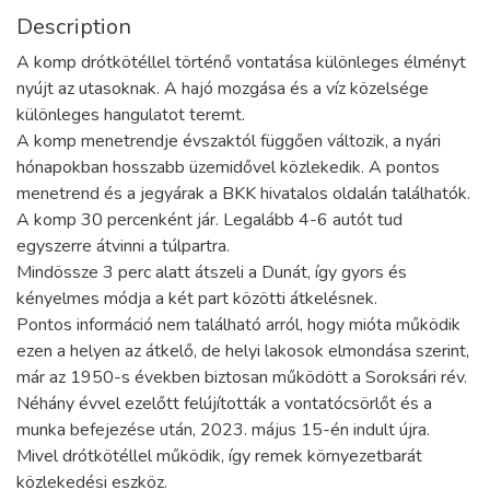
Description
A komp drótkötéllel történő vontatása különleges élményt
nyújt az utasoknak. A hajó mozgása és a víz közelsége
különleges hangulatot teremt.
A komp menetrendje évszaktól függően változik, a nyári
hónapokban hosszabb üzemidővel közlekedik. A pontos
menetrend és a jegyárak a BKK hivatalos oldalán találhatók.
A komp 30 percenként jár. Legalább 4-6 autót tud
egyszerre átvinni a túlpartra.
Mindössze 3 perc alatt átszeli a Dunát, így gyors és
kényelmes módja a két part közötti átkelésnek.
Pontos információ nem található arról, hogy mióta működik
ezen a helyen az átkelő, de helyi lakosok elmondása szerint,
már az 1950-s években biztosan működött a Soroksári rév.
Néhány évvel ezelőtt felújították a vontatócsörlőt és a
munka befejezése után, 2023. május 15-én indult újra.
Mivel drótkötéllel működik, így remek környezetbarát
közlekedési eszköz.