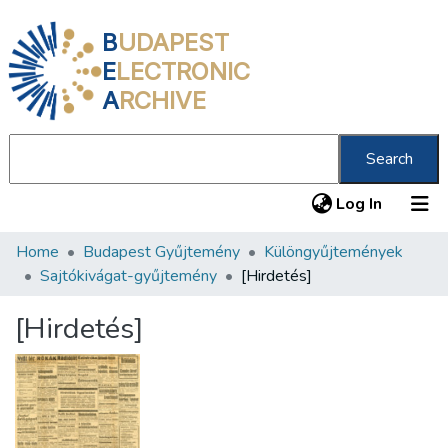
B
UDAPEST
E
LECTRONIC
A
RCHIVE
Search
(current
Log In
Home
Budapest Gyűjtemény
Különgyűjtemények
Communities & Collections
Sajtókivágat-gyűjtemény
[Hirdetés]
All of DSpace
[Hirdetés]
Statistics
About us