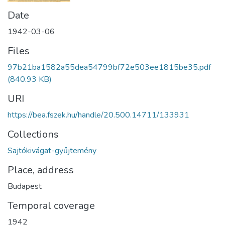
Date
1942-03-06
Files
97b21ba1582a55dea54799bf72e503ee1815be35.pdf
(840.93 KB)
URI
https://bea.fszek.hu/handle/20.500.14711/133931
Collections
Sajtókivágat-gyűjtemény
Place, address
Budapest
Temporal coverage
1942