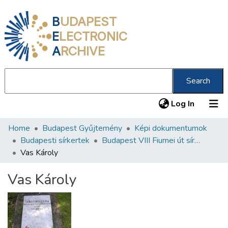
B
UDAPEST
E
LECTRONIC
A
RCHIVE
Search
(current
Log In
Home
Budapest Gyűjtemény
Képi dokumentumok
Communities & Collections
Budapesti sírkertek
Budapest VIII Fiumei út sírkert 1. rész
All of DSpace
Vas Károly
Statistics
Vas Károly
About us