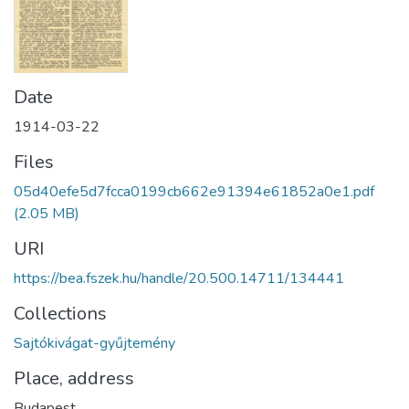
Date
1914-03-22
Files
05d40efe5d7fcca0199cb662e91394e61852a0e1.pdf
(2.05 MB)
URI
https://bea.fszek.hu/handle/20.500.14711/134441
Collections
Sajtókivágat-gyűjtemény
Place, address
Budapest