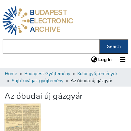
B
UDAPEST
E
LECTRONIC
A
RCHIVE
Search
(current
Log In
Home
Budapest Gyűjtemény
Különgyűjtemények
Communities & Collections
Sajtókivágat-gyűjtemény
Az óbudai új gázgyár
All of DSpace
Az óbudai új gázgyár
Statistics
About us