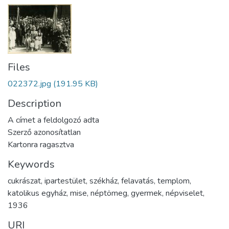
Files
022372.jpg
(191.95 KB)
Description
A címet a feldolgozó adta
Szerző azonosítatlan
Kartonra ragasztva
Keywords
cukrászat
,
ipartestület
,
székház
,
felavatás
,
templom
,
katolikus egyház
,
mise
,
néptömeg
,
gyermek
,
népviselet
,
1936
URI