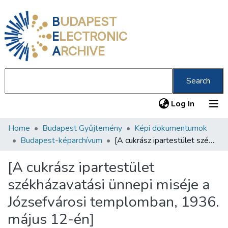
B
UDAPEST
E
LECTRONIC
A
RCHIVE
Search
(current
Log In
Home
Budapest Gyűjtemény
Képi dokumentumok
Communities & Collections
Budapest-képarchívum
[A cukrász ipartestület székházavatási ünnepi miséje a Józsefvárosi templomban, 1936. május 12-én]
All of DSpace
[A cukrász ipartestület
Statistics
székházavatási ünnepi miséje a
About us
Józsefvárosi templomban, 1936.
május 12-én]