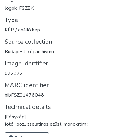
Jogok: FSZEK
Type
KÉP / önálló kép
Source collection
Budapest-képarchívum
Image identifier
022372
MARC identifier
bibFSZ01476048
Technical details
[Fénykép]
fotó :,poz., zselatinos ezüst, monokróm ;