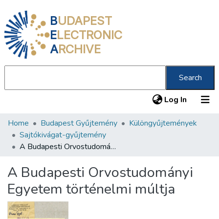
B
UDAPEST
E
LECTRONIC
A
RCHIVE
Search
(current
Log In
Home
Budapest Gyűjtemény
Különgyűjtemények
Communities & Collections
Sajtókivágat-gyűjtemény
All of DSpace
A Budapesti Orvostudományi Egyetem történelmi múltja
Statistics
A Budapesti Orvostudományi
About us
Egyetem történelmi múltja