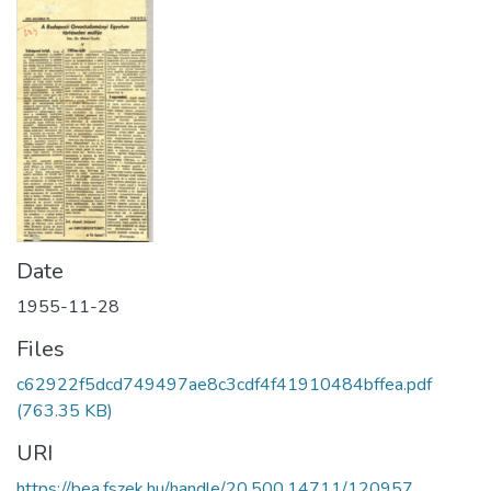
Date
1955-11-28
Files
c62922f5dcd749497ae8c3cdf4f41910484bffea.pdf
(763.35 KB)
URI
https://bea.fszek.hu/handle/20.500.14711/120957