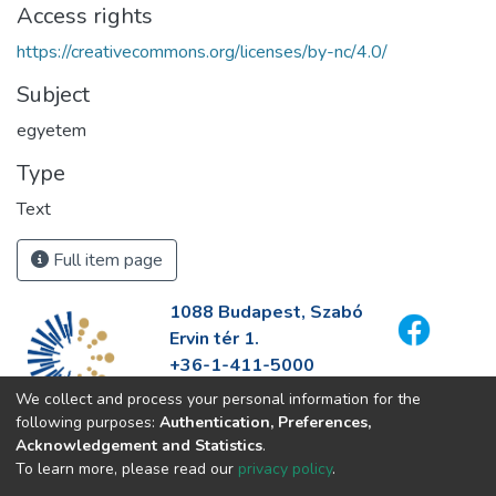
Access rights
https://creativecommons.org/licenses/by-nc/4.0/
Subject
egyetem
Type
Text
Full item page
1088 Budapest, Szabó
Ervin tér 1.
+36-1-411-5000
info@fszek.hu
We collect and process your personal information for the
https://fszek.hu
following purposes:
Authentication, Preferences,
Acknowledgement and Statistics
.
To learn more, please read our
privacy policy
.