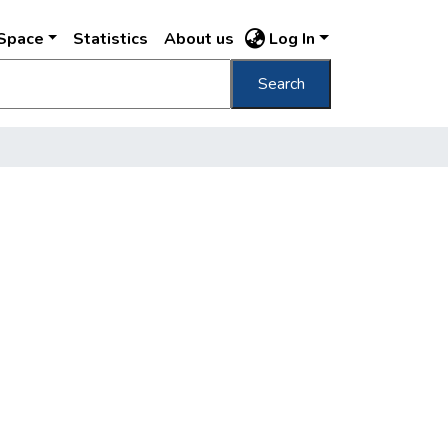
DSpace
Statistics
About us
Log In
Search