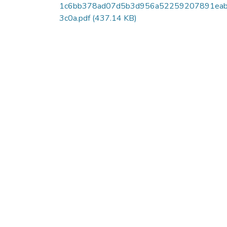
1c6bb378ad07d5b3d956a52259207891ea
3c0a.pdf
(437.14 KB)