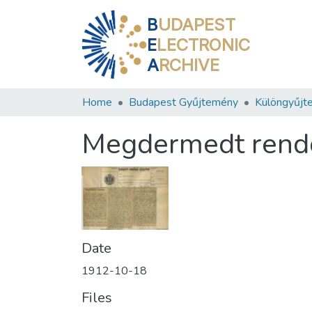
B
UDAPEST
E
LECTRONIC
A
RCHIVE
Home
Budapest Gyűjtemény
Különgyűjt
Megdermedt rend
Date
1912-10-18
Files