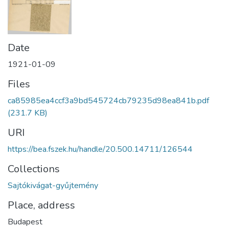
Date
1921-01-09
Files
ca85985ea4ccf3a9bd545724cb79235d98ea841b.pdf
(231.7 KB)
URI
https://bea.fszek.hu/handle/20.500.14711/126544
Collections
Sajtókivágat-gyűjtemény
Place, address
Budapest