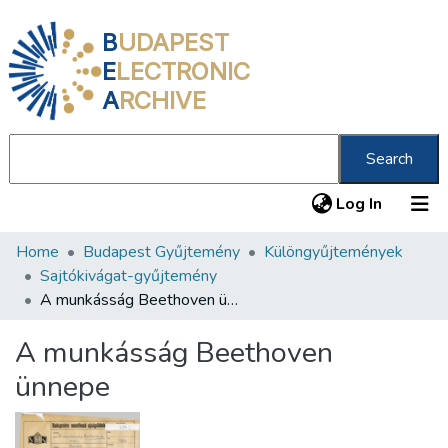
B
UDAPEST
E
LECTRONIC
A
RCHIVE
Search
(current
Log In
Home
Budapest Gyűjtemény
Különgyűjtemények
Communities & Collections
Sajtókivágat-gyűjtemény
All of DSpace
A munkásság Beethoven ünnepe
Statistics
A munkásság Beethoven
About us
ünnepe