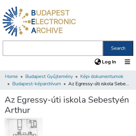
B
UDAPEST
E
LECTRONIC
A
RCHIVE
Search
(current
Log In
Home
Budapest Gyűjtemény
Képi dokumentumok
Communities & Collections
Budapest-képarchívum
Az Egressy-úti iskola Sebestyén Arthur
All of DSpace
Az Egressy-úti iskola Sebestyén
Statistics
Arthur
About us