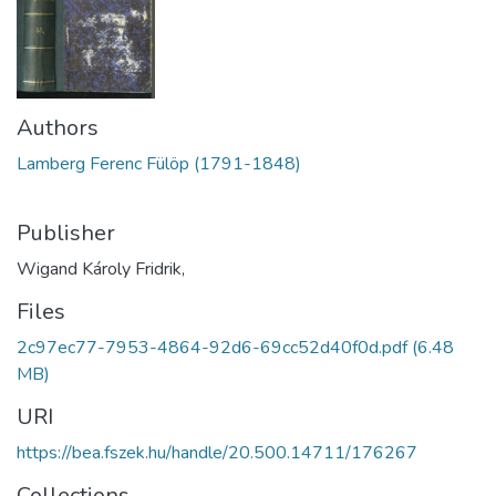
Authors
Lamberg Ferenc Fülöp (1791-1848)
Publisher
Wigand Károly Fridrik,
Files
2c97ec77-7953-4864-92d6-69cc52d40f0d.pdf
(6.48
MB)
URI
https://bea.fszek.hu/handle/20.500.14711/176267
Collections