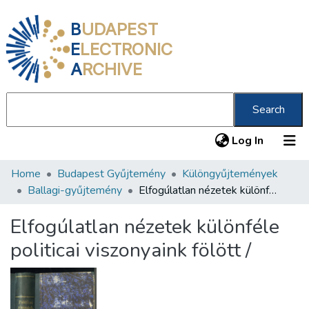
B
UDAPEST
E
LECTRONIC
A
RCHIVE
Search
(current
Log In
Home
Budapest Gyűjtemény
Különgyűjtemények
Communities & Collections
Ballagi-gyűjtemény
Elfogúlatlan nézetek különféle politicai viszonyaink fölött /
All of DSpace
Elfogúlatlan nézetek különféle
Statistics
politicai viszonyaink fölött /
About us