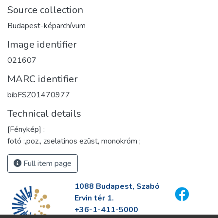
Source collection
Budapest-képarchívum
Image identifier
021607
MARC identifier
bibFSZ01470977
Technical details
[Fénykép] :
fotó :,poz., zselatinos ezüst, monokróm ;
Full item page
1088 Budapest, Szabó
Ervin tér 1.
+36-1-411-5000