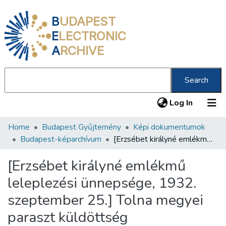
B
UDAPEST
E
LECTRONIC
A
RCHIVE
Search
(current
Log In
Home
Budapest Gyűjtemény
Képi dokumentumok
Communities & Collections
Budapest-képarchívum
[Erzsébet királyné emlékmű leleplezési ünnepsége, 1932. szeptember 25.] Tolna megyei paraszt küldöttség
All of DSpace
[Erzsébet királyné emlékmű
Statistics
leleplezési ünnepsége, 1932.
About us
szeptember 25.] Tolna megyei
paraszt küldöttség