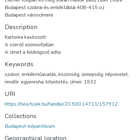
Elemér főispán és még sokan mások (lásd Liber Endre:
Budapest szobrai és emléktáblái 408-415 o.)
Budapest városcímere
Description
Kartonra kasírozott
A szerző azonosítatlan
A címet a feldolgozó adta
Keywords
szobor
,
emlékműavatás
,
közönség
,
ünnepség
,
népviselet
,
rendőr
,
egyenruha
,
kitüntetés
,
címer
,
1932
URI
https://bea.fszek.hu/handle/20.500.14711/157912
Collections
Budapest-képarchívum
Geographical location