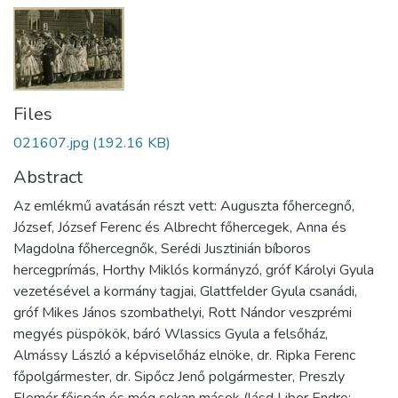
Files
021607.jpg
(192.16 KB)
Abstract
Az emlékmű avatásán részt vett: Auguszta főhercegnő,
József, József Ferenc és Albrecht főhercegek, Anna és
Magdolna főhercegnők, Serédi Jusztinián bíboros
hercegprímás, Horthy Miklós kormányzó, gróf Károlyi Gyula
vezetésével a kormány tagjai, Glattfelder Gyula csanádi,
gróf Mikes János szombathelyi, Rott Nándor veszprémi
megyés püspökök, báró Wlassics Gyula a felsőház,
Almássy László a képviselőház elnöke, dr. Ripka Ferenc
főpolgármester, dr. Sipőcz Jenő polgármester, Preszly