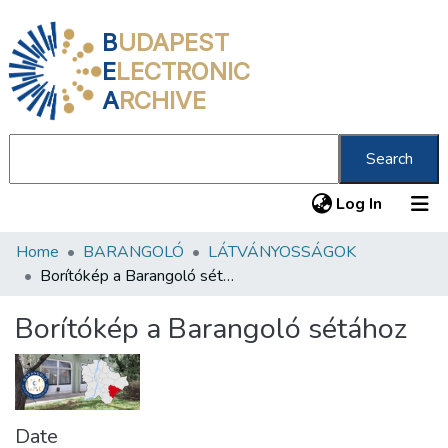
B
UDAPEST
E
LECTRONIC
A
RCHIVE
Search
(current
Log In
Home
BARANGOLÓ
LÁTVÁNYOSSÁGOK
Communities & Collections
Borítókép a Barangoló sétához
All of DSpace
Borítókép a Barangoló sétához
Statistics
About us
Date