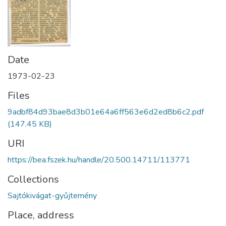
Date
1973-02-23
Files
9adbf84d93bae8d3b01e64a6ff563e6d2ed8b6c2.pdf
(147.45 KB)
URI
https://bea.fszek.hu/handle/20.500.14711/113771
Collections
Sajtókivágat-gyűjtemény
Place, address