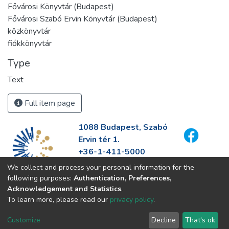
Fővárosi Könyvtár (Budapest)
Fővárosi Szabó Ervin Könyvtár (Budapest)
közkönyvtár
fiókkönyvtár
Type
Text
Full item page
1088 Budapest, Szabó
Ervin tér 1.
+36-1-411-5000
info@fszek.hu
We collect and process your personal information for the
https://fszek.hu
following purposes:
Authentication, Preferences,
Acknowledgement and Statistics
.
To learn more, please read our
privacy policy
.
Customize
Decline
That's ok