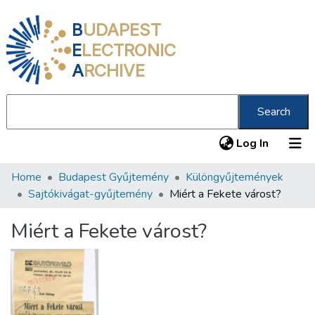
B
UDAPEST
E
LECTRONIC
A
RCHIVE
Search
(current
Log In
Home
Budapest Gyűjtemény
Különgyűjtemények
Communities & Collections
Sajtókivágat-gyűjtemény
Miért a Fekete várost?
All of DSpace
Miért a Fekete várost?
Statistics
About us