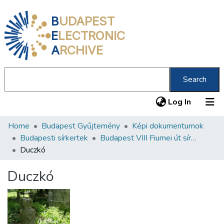
B
UDAPEST
E
LECTRONIC
A
RCHIVE
Search
(current
Log In
Home
Budapest Gyűjtemény
Képi dokumentumok
Communities & Collections
Budapesti sírkertek
Budapest VIII Fiumei út sírkert 1. rész
All of DSpace
Duczkó
Statistics
Duczkó
About us