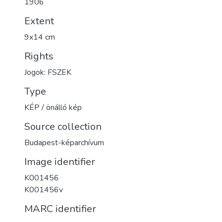
1906
Extent
9x14 cm
Rights
Jogok: FSZEK
Type
KÉP / önálló kép
Source collection
Budapest-képarchívum
Image identifier
K001456
K001456v
MARC identifier