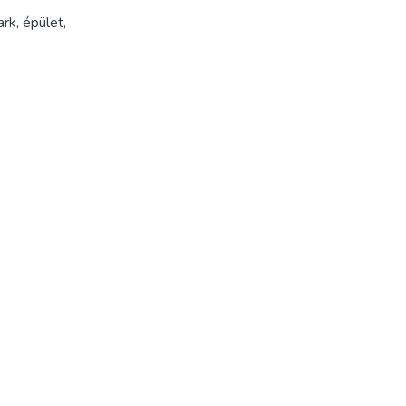
ark
,
épület
,