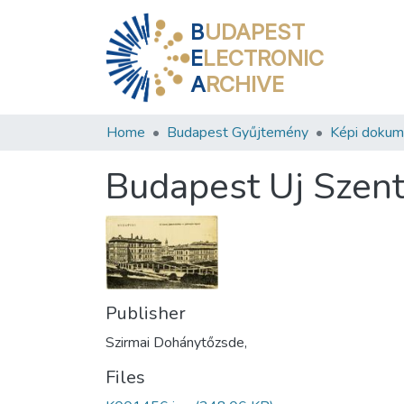
B
UDAPEST
E
LECTRONIC
A
RCHIVE
Home
Budapest Gyűjtemény
Képi doku
Budapest Uj Szent 
Publisher
Szirmai Dohánytőzsde,
Files