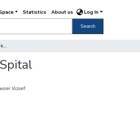
DSpace
Statistics
About us
Log In
Search
Budapest Uj Szent János-kórház : Johannis-Spital
Spital
auser József.