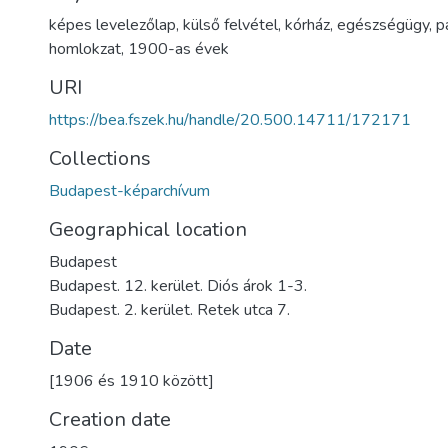
képes levelezőlap
,
külső felvétel
,
kórház
,
egészségügy
,
p
homlokzat
,
1900-as évek
URI
https://bea.fszek.hu/handle/20.500.14711/172171
Collections
Budapest-képarchívum
Geographical location
Budapest
Budapest. 12. kerület. Diós árok 1-3.
Budapest. 2. kerület. Retek utca 7.
Date
[1906 és 1910 között]
Creation date