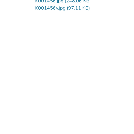
K001456.jpg
(248.06 KB)
K001456v.jpg
(97.11 KB)