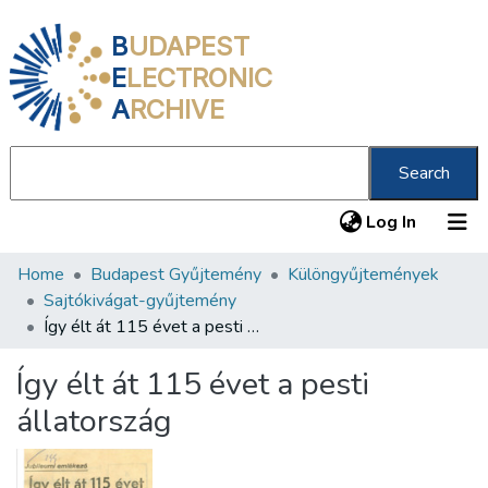
B
UDAPEST
E
LECTRONIC
A
RCHIVE
Search
(current
Log In
Home
Budapest Gyűjtemény
Különgyűjtemények
Communities & Collections
Sajtókivágat-gyűjtemény
All of DSpace
Így élt át 115 évet a pesti állatország
Statistics
Így élt át 115 évet a pesti
About us
állatország