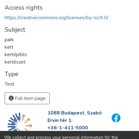
Access rights
https://creativecommons.org/licenses/by-nc/4.0/
Subject
park
kert
kertépítés
kertészet
Type
Text
Full item page
1088 Budapest, Szabó
Ervin tér 1.
+36-1-411-5000
info@fszek.hu
We collect and process your personal information for the