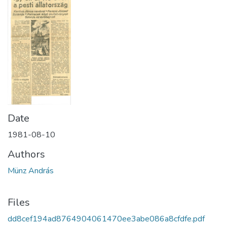
Date
1981-08-10
Authors
Münz András
Files
dd8cef194ad8764904061470ee3abe086a8cfdfe.pdf