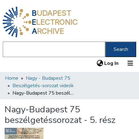
B
UDAPEST
E
LECTRONIC
A
RCHIVE
Search
(current
Log In
Home
Nagy - Budapest 75
Communities & Collections
Beszélgetés-sorozat videók
All of DSpace
Nagy-Budapest 75 beszélgetéssorozat - 5. rész
Statistics
Nagy-Budapest 75
About us
beszélgetéssorozat - 5. rész