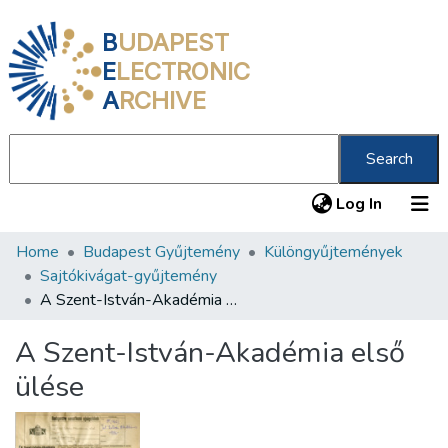
B
UDAPEST
E
LECTRONIC
A
RCHIVE
Search
(current
Log In
Home
Budapest Gyűjtemény
Különgyűjtemények
Communities & Collections
Sajtókivágat-gyűjtemény
All of DSpace
A Szent-István-Akadémia első ülése
Statistics
A Szent-István-Akadémia első
About us
ülése