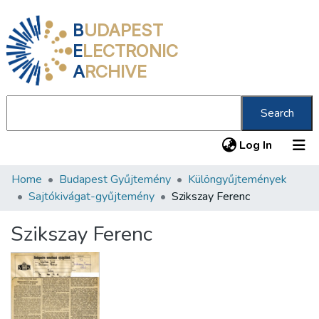
B
UDAPEST
E
LECTRONIC
A
RCHIVE
Search
(current
Log In
Home
Budapest Gyűjtemény
Különgyűjtemények
Communities & Collections
Sajtókivágat-gyűjtemény
Szikszay Ferenc
All of DSpace
Szikszay Ferenc
Statistics
About us