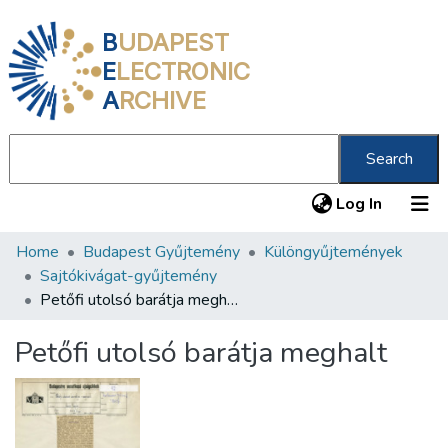
B
UDAPEST
E
LECTRONIC
A
RCHIVE
Search
(current
Log In
Home
Budapest Gyűjtemény
Különgyűjtemények
Communities & Collections
Sajtókivágat-gyűjtemény
All of DSpace
Petőfi utolsó barátja meghalt
Statistics
Petőfi utolsó barátja meghalt
About us