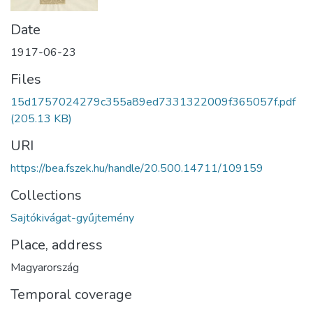
Date
1917-06-23
Files
15d1757024279c355a89ed7331322009f365057f.pdf
(205.13 KB)
URI
https://bea.fszek.hu/handle/20.500.14711/109159
Collections
Sajtókivágat-gyűjtemény
Place, address
Magyarország
Temporal coverage