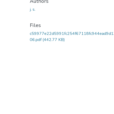
Authors
j. s.
Files
c59977e22d5991fc254f67118fc944ead9d1
06.pdf
(442.77 KB)