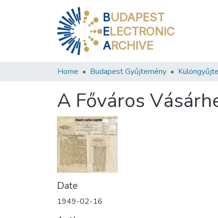
B
UDAPEST
E
LECTRONIC
A
RCHIVE
Home
Budapest Gyűjtemény
Különgyűjt
A Főváros Vásárhe
Date
1949-02-16