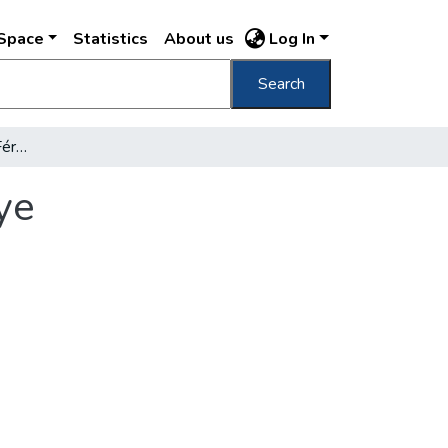
DSpace
Statistics
About us
Log In
Search
A Főváros Vásárhelyi- Férfikar hangversenye
ye