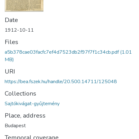
Date
1912-10-11
Files
a5b378cae03facfc7ef4d7523db2f97f7f1c34cb.pdf
(1.01
MB)
URI
https://bea.fszek.hu/handle/20.500.14711/125048
Collections
Sajtókivágat-gyűjtemény
Place, address
Budapest
Temporal coverage