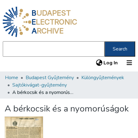
B
UDAPEST
E
LECTRONIC
A
RCHIVE
Search
(current
Log In
Home
Budapest Gyűjtemény
Különgyűjtemények
Communities & Collections
Sajtókivágat-gyűjtemény
All of DSpace
A bérkocsik és a nyomorúságok
Statistics
A bérkocsik és a nyomorúságok
About us