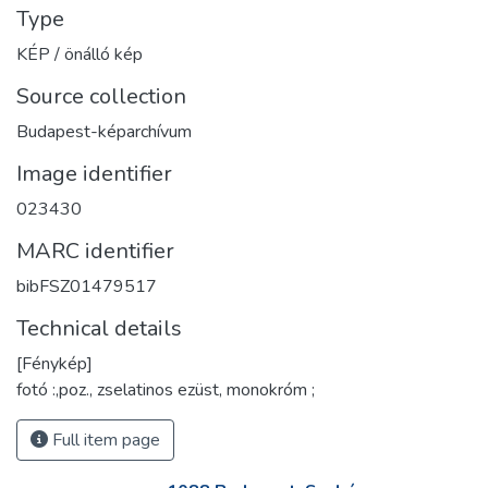
Type
KÉP / önálló kép
Source collection
Budapest-képarchívum
Image identifier
023430
MARC identifier
bibFSZ01479517
Technical details
[Fénykép]
fotó :,poz., zselatinos ezüst, monokróm ;
Full item page