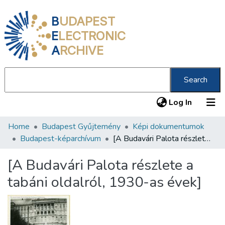
B
UDAPEST
E
LECTRONIC
A
RCHIVE
Search
(current
Log In
Home
Budapest Gyűjtemény
Képi dokumentumok
Communities & Collections
Budapest-képarchívum
[A Budavári Palota részlete a tabáni oldalról, 1930-as évek]
All of DSpace
[A Budavári Palota részlete a
Statistics
tabáni oldalról, 1930-as évek]
About us