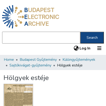
B
UDAPEST
E
LECTRONIC
A
RCHIVE
Search
(current
Log In
Home
Budapest Gyűjtemény
Különgyűjtemények
Communities & Collections
Sajtókivágat-gyűjtemény
Hölgyek estéje
All of DSpace
Hölgyek estéje
Statistics
About us