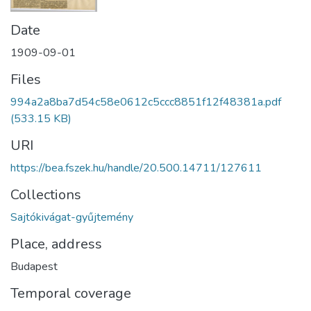
Date
1909-09-01
Files
994a2a8ba7d54c58e0612c5ccc8851f12f48381a.pdf
(533.15 KB)
URI
https://bea.fszek.hu/handle/20.500.14711/127611
Collections
Sajtókivágat-gyűjtemény
Place, address
Budapest
Temporal coverage