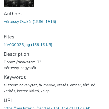
Authors
Vértessy Oszkár (1866-1918)
Files
NV000025.jpg
(139.16 KB)
Description
Doboz-/tasakszám: T3.
Vértessy-hagyaték
Keywords
állatkert
,
növényzet
,
fa
,
medve
,
etetés
,
ember
,
férfi
,
nő
,
kerítés
,
ketrec
,
kifutó
,
kalap
URI
https://bea.fszek.hu/handle/20.500.14711/172049