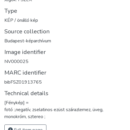
Type
KÉP / önálló kép
Source collection
Budapest-képarchívum
Image identifier
NV000025
MARC identifier
bibFSZ01913765
Technical details
[Fénykép] =
fotó :,negatív, zselatinos ezüst szárazlemez, üveg,
monokróm, sztereo ;
Full item page