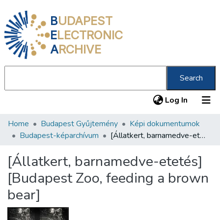
B
UDAPEST
E
LECTRONIC
A
RCHIVE
Search
(current
Log In
Home
Budapest Gyűjtemény
Képi dokumentumok
Communities & Collections
Budapest-képarchívum
[Állatkert, barnamedve-etetés] [Budapest Zoo, feeding a brown bear]
All of DSpace
[Állatkert, barnamedve-etetés]
Statistics
[Budapest Zoo, feeding a brown
About us
bear]