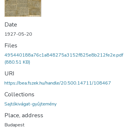
Date
1927-05-20
Files
495440188a76c1a848275a3152f825e8b212fe2e.pdf
(880.51 KB)
URI
https://bea.fszek.hu/handle/20.500.14711/108467
Collections
Sajtókivágat-gyűjtemény
Place, address
Budapest