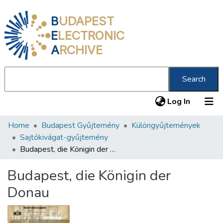
B
UDAPEST
E
LECTRONIC
A
RCHIVE
Search
(current
Log In
Home
Budapest Gyűjtemény
Különgyűjtemények
Communities & Collections
Sajtókivágat-gyűjtemény
All of DSpace
Budapest, die Königin der Donau
Statistics
Budapest, die Königin der
About us
Donau