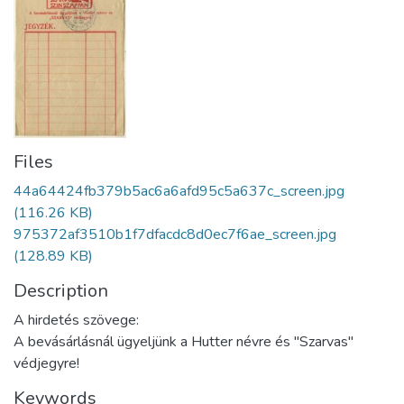
Files
44a64424fb379b5ac6a6afd95c5a637c_screen.jpg
(116.26 KB)
975372af3510b1f7dfacdc8d0ec7f6ae_screen.jpg
(128.89 KB)
Description
A hirdetés szövege:
A bevásárlásnál ügyeljünk a Hutter névre és "Szarvas"
védjegyre!
Keywords