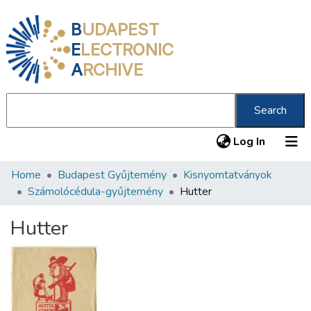
B
UDAPEST
E
LECTRONIC
A
RCHIVE
Search
(current
Log In
Home
Budapest Gyűjtemény
Kisnyomtatványok
Communities & Collections
Számolócédula-gyűjtemény
Hutter
All of DSpace
Hutter
Statistics
About us