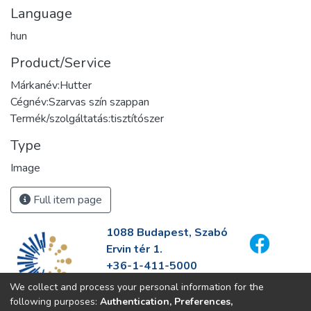
Language
hun
Product/Service
Márkanév:Hutter
Cégnév:Szarvas szín szappan
Termék/szolgáltatás:tisztítószer
Type
Image
Full item page
1088 Budapest, Szabó
Ervin tér 1.
+36-1-411-5000
info@fszek.hu
We collect and process your personal information for the
https://fszek.hu
following purposes:
Authentication, Preferences,