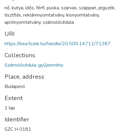
nő
,
kutya
,
idős
,
férfi
,
puska
,
szarvas
,
szappan
,
jegyzék
,
tisztítás
,
reklámnyomtatvány
,
kisnyomtatvány
,
aprónyomtatvány
,
számolócédula
URI
https://bea.fszek.hu/handle/20.500.14711/71387
Collections
Számolócédula-gyűjtemény
Place, address
Budapest
Extent
1 lap
Identifier
SZC H 0181