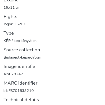
16x11 cm
Rights
Jogok: FSZEK
Type
KÉP / kép könyvben
Source collection
Budapest-képarchívum
Image identifier
AN029247
MARC identifier
bibFSZ01533210
Technical details