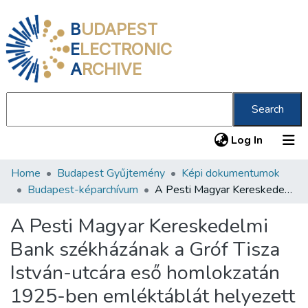
B
UDAPEST
E
LECTRONIC
A
RCHIVE
Search
(current
Log In
Home
Budapest Gyűjtemény
Képi dokumentumok
Communities & Collections
Budapest-képarchívum
A Pesti Magyar Kereskedelmi Bank székházának a Gróf Tisza István-utcára eső homlokzatán 1925-ben emléktáblát helyezett el
All of DSpace
A Pesti Magyar Kereskedelmi
Statistics
Bank székházának a Gróf Tisza
About us
István-utcára eső homlokzatán
1925-ben emléktáblát helyezett