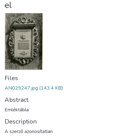
el
Files
AN029247.jpg
(143.4 KB)
Abstract
Emléktábla
Description
A szerző azonosítatlan