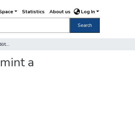
DSpace
Statistics
About us
Log In
Search
Öt év alatt többet fejlődött a magyar sport, mint a felszabadulást megelőző évtizedek során
 mint a