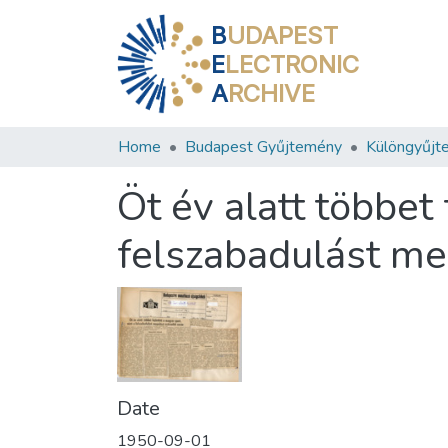
B
UDAPEST
E
LECTRONIC
A
RCHIVE
Home
Budapest Gyűjtemény
Különgyűjt
Öt év alatt többet
felszabadulást me
Date
1950-09-01