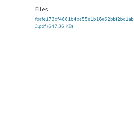
Files
fbafe173df4661b4ba55e1b18a62bbf2bd1a
3.pdf
(647.36 KB)