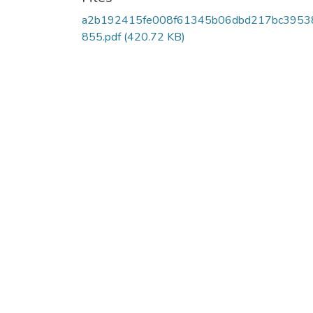
a2b192415fe008f61345b06dbd217bc3953
855.pdf
(420.72 KB)