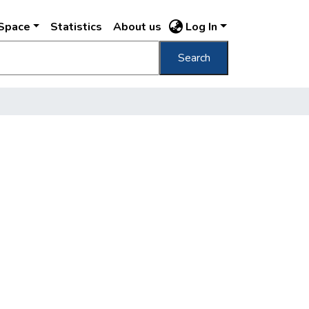
DSpace
Statistics
About us
Log In
Search