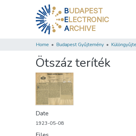
B
UDAPEST
E
LECTRONIC
A
RCHIVE
Home
Budapest Gyűjtemény
Különgyűjt
Ötszáz teríték
Date
1923-05-08
Files