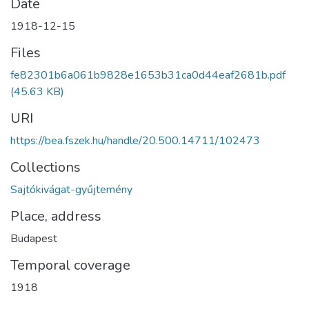
Date
1918-12-15
Files
fe82301b6a061b9828e1653b31ca0d44eaf2681b.pdf
(45.63 KB)
URI
https://bea.fszek.hu/handle/20.500.14711/102473
Collections
Sajtókivágat-gyűjtemény
Place, address
Budapest
Temporal coverage
1918