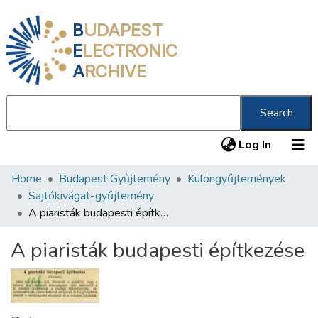
B
UDAPEST
E
LECTRONIC
A
RCHIVE
Search
(current
Log In
Home
Budapest Gyűjtemény
Különgyűjtemények
Communities & Collections
Sajtókivágat-gyűjtemény
All of DSpace
A piaristák budapesti építkezése
Statistics
A piaristák budapesti építkezése
About us