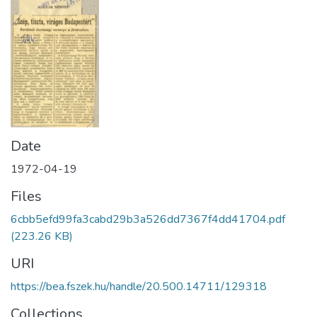
Date
1972-04-19
Files
6cbb5efd99fa3cabd29b3a526dd7367f4dd41704.pdf
(223.26 KB)
URI
https://bea.fszek.hu/handle/20.500.14711/129318
Collections