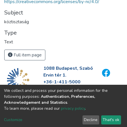
https://creativecommons.org/licenses/by-nc/4.0/
Subject
köztisztaság
Type
Text
Full item page
1088 Budapest, Szabó
Ervin tér 1.
+36-1-411-5000
info@fszek.hu
We collect and process your personal information for the
https://fszek.hu
following purposes:
Authentication, Preferences,
Acknowledgement and Statistics
.
To learn more, please read our
privacy policy
.
Customize
Decline
That's ok