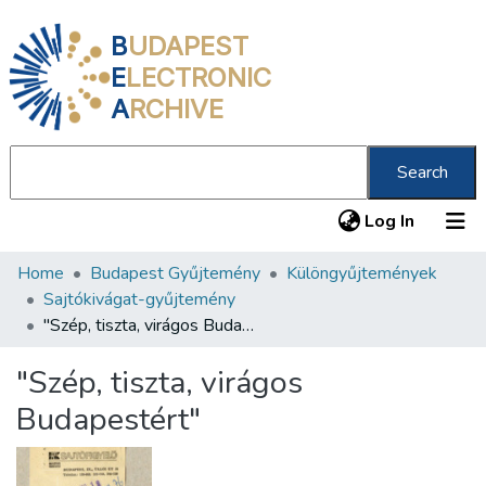
B
UDAPEST
E
LECTRONIC
A
RCHIVE
Search
(current
Log In
Home
Budapest Gyűjtemény
Különgyűjtemények
Communities & Collections
Sajtókivágat-gyűjtemény
All of DSpace
"Szép, tiszta, virágos Budapestért"
Statistics
"Szép, tiszta, virágos
About us
Budapestért"