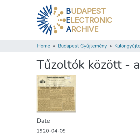
B
UDAPEST
E
LECTRONIC
A
RCHIVE
Home
Budapest Gyűjtemény
Különgyűjt
Tűzoltók között - 
Date
1920-04-09