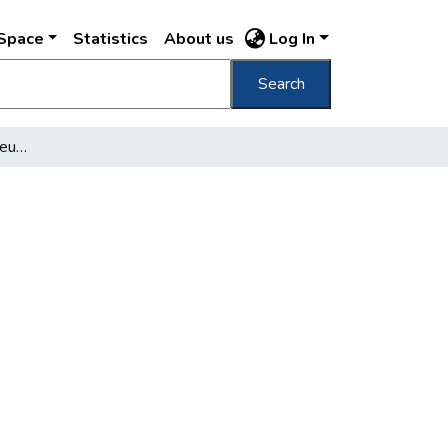
DSpace
Statistics
About us
Log In
Search
Tűzoltók között - a jubileum után