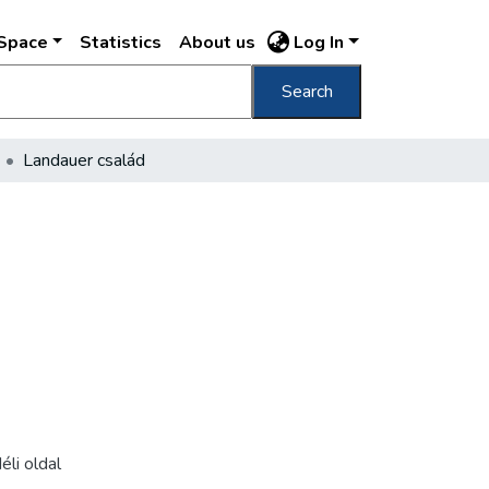
DSpace
Statistics
About us
Log In
Search
Landauer család
éli oldal