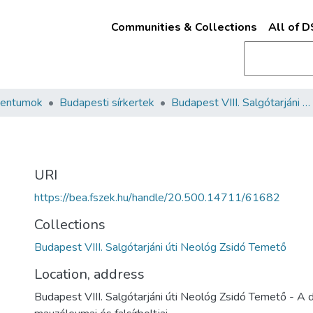
Communities & Collections
All of 
mentumok
Budapesti sírkertek
Budapest VIII. Salgótarjáni úti Neológ Zsidó Temető
URI
https://bea.fszek.hu/handle/20.500.14711/61682
Collections
Budapest VIII. Salgótarjáni úti Neológ Zsidó Temető
Location, address
Budapest VIII. Salgótarjáni úti Neológ Zsidó Temető - A d