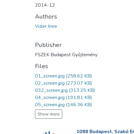
2014-12
Authors
Vizler Imre
Publisher
FSZEK Budapest Gyűjtemény
Files
01_screen.jpg
(258.62 KB)
02_screen.jpg
(273.07 KB)
032_screen.jpg
(313.25 KB)
04_screen.jpg
(191.81 KB)
05_screen.jpg
(146.36 KB)
Show more
1088 Budapest, Szabó Erv