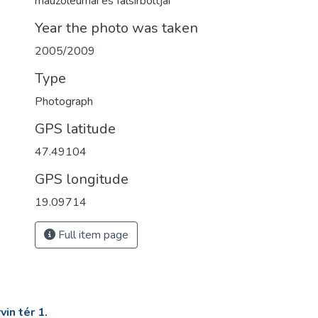
mauzóleumai és falsírboltjai
Year the photo was taken
2005/2009
Type
Photograph
GPS latitude
47.49104
GPS longitude
19.09714
Full item page
in tér 1.