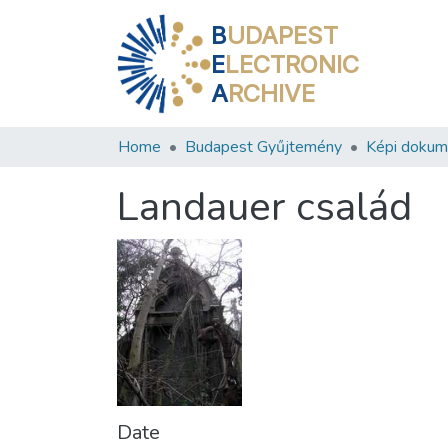
B
UDAPEST
E
LECTRONIC
A
RCHIVE
Home
Budapest Gyűjtemény
Képi doku
Landauer család
Date