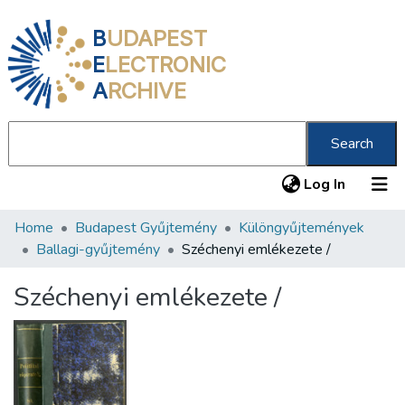
B
UDAPEST
E
LECTRONIC
A
RCHIVE
Search
(current
Log In
Home
Budapest Gyűjtemény
Különgyűjtemények
Communities & Collections
Ballagi-gyűjtemény
Széchenyi emlékezete /
All of DSpace
Széchenyi emlékezete /
Statistics
About us