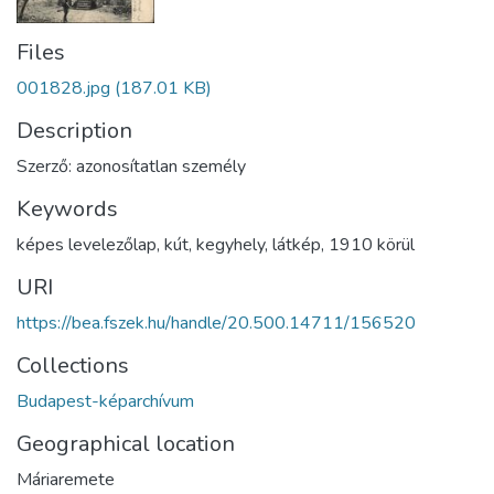
Files
001828.jpg
(187.01 KB)
Description
Szerző: azonosítatlan személy
Keywords
képes levelezőlap
,
kút
,
kegyhely
,
látkép
,
1910 körül
URI
https://bea.fszek.hu/handle/20.500.14711/156520
Collections
Budapest-képarchívum
Geographical location
Máriaremete