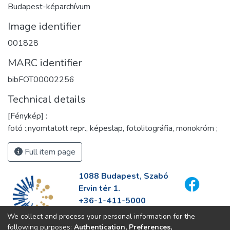
Budapest-képarchívum
Image identifier
001828
MARC identifier
bibFOT00002256
Technical details
[Fénykép] :
fotó :,nyomtatott repr., képeslap, fotolitográfia, monokróm ;
Full item page
1088 Budapest, Szabó
Ervin tér 1.
+36-1-411-5000
info@fszek.hu
We collect and process your personal information for the
https://fszek.hu
following purposes:
Authentication, Preferences,