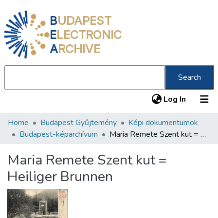
B
UDAPEST
E
LECTRONIC
A
RCHIVE
Search
(current
Log In
Home
Budapest Gyűjtemény
Képi dokumentumok
Communities & Collections
Budapest-képarchívum
Maria Remete Szent kut = Heiliger Brunnen
All of DSpace
Maria Remete Szent kut =
Statistics
Heiliger Brunnen
About us