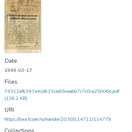
Date
1949-03-17
Files
74312afb347e4cd613ce60eaabb7c7c0ca25006b.pdf
(126.2 KB)
URI
https://bea.fszek.hu/handle/20.500.14711/114779
Collections