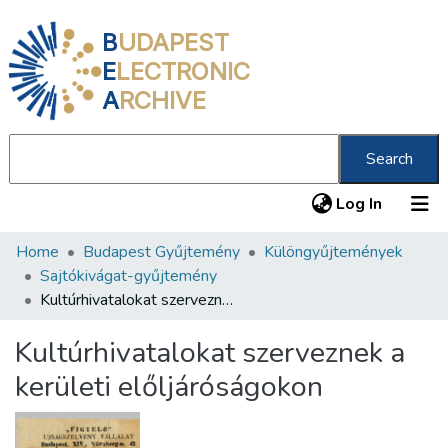
B
UDAPEST
E
LECTRONIC
A
RCHIVE
Search
(current
Log In
Home
Budapest Gyűjtemény
Különgyűjtemények
Communities & Collections
Sajtókivágat-gyűjtemény
All of DSpace
Kultúrhivatalokat szerveznek a kerületi előljáróságokon
Statistics
Kultúrhivatalokat szerveznek a
About us
kerületi előljáróságokon