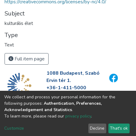
https://creativecommons.org/licenses/by-nc/4.0/
Subject
kulturális élet
Type
Text
Full item page
1088 Budapest, Szabó
Ervin tér 1.
+36-1-411-5000
info@fszek.hu
We collect and process your personal information for the
https://fszek.hu
following purposes:
Authentication, Preferences,
Acknowledgement and Statistics
.
To learn more, please read our
privacy policy
.
Customize
Decline
That's ok