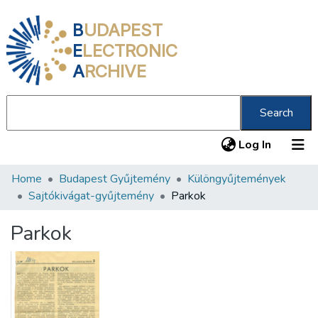
B
UDAPEST
E
LECTRONIC
A
RCHIVE
Search
(current
Log In
Home
Budapest Gyűjtemény
Különgyűjtemények
Communities & Collections
Sajtókivágat-gyűjtemény
Parkok
All of DSpace
Parkok
Statistics
About us