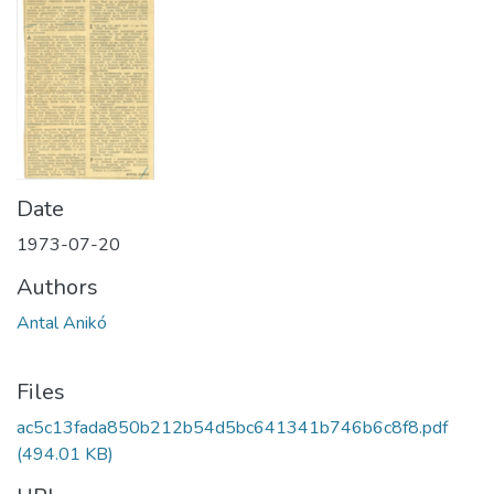
Date
1973-07-20
Authors
Antal Anikó
Files
ac5c13fada850b212b54d5bc641341b746b6c8f8.pdf
(494.01 KB)