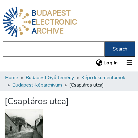
B
UDAPEST
E
LECTRONIC
A
RCHIVE
Search
(current
Log In
Home
Budapest Gyűjtemény
Képi dokumentumok
Communities & Collections
Budapest-képarchívum
[Csapláros utca]
All of DSpace
[Csapláros utca]
Statistics
About us