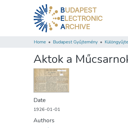
B
UDAPEST
E
LECTRONIC
A
RCHIVE
Home
Budapest Gyűjtemény
Különgyűjt
Aktok a Műcsarno
Date
1926-01-01
Authors