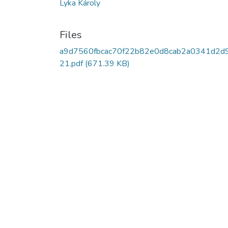
Lyka Károly
Files
a9d7560fbcac70f22b82e0d8cab2a0341d2d
21.pdf
(671.39 KB)