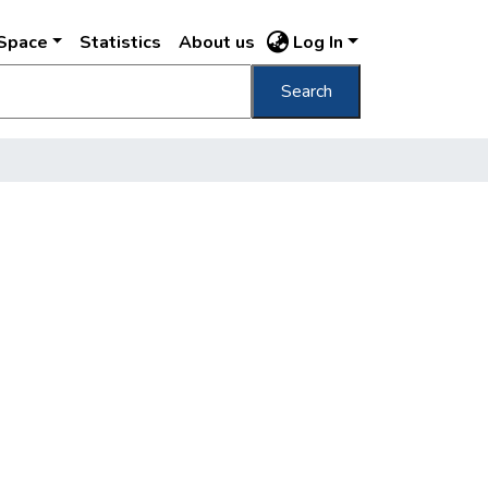
DSpace
Statistics
About us
Log In
Search