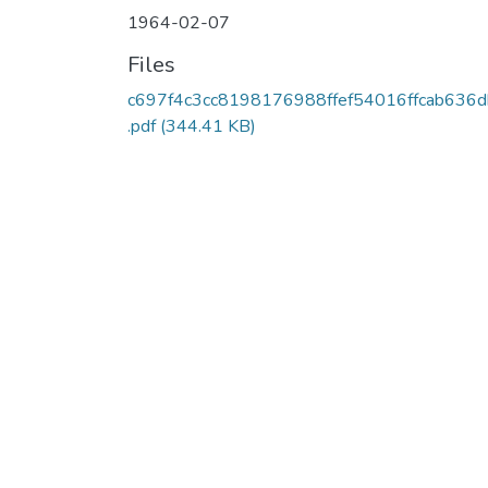
1964-02-07
Files
c697f4c3cc8198176988ffef54016ffcab636
.pdf
(344.41 KB)