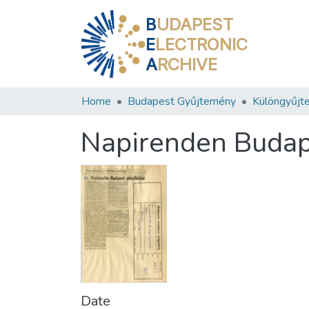
B
UDAPEST
E
LECTRONIC
A
RCHIVE
Home
Budapest Gyűjtemény
Különgyűjt
Napirenden Budap
Date