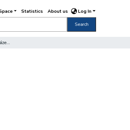
DSpace
Statistics
About us
Log In
Search
Napirenden Budapest gázellátása