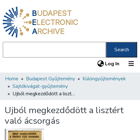
B
UDAPEST
E
LECTRONIC
A
RCHIVE
Search
(current
Log In
Home
Budapest Gyűjtemény
Különgyűjtemények
Communities & Collections
Sajtókivágat-gyűjtemény
All of DSpace
Ujból megkezdődött a lisztért való ácsorgás
Statistics
Ujból megkezdődött a lisztért
About us
való ácsorgás