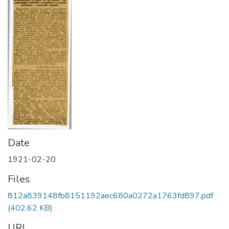
Date
1921-02-20
Files
812a839148fb8151192aec680a0272a1763fd897.pdf
(402.62 KB)
URI