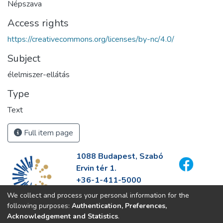
Népszava
Access rights
https://creativecommons.org/licenses/by-nc/4.0/
Subject
élelmiszer-ellátás
Type
Text
Full item page
1088 Budapest, Szabó
Ervin tér 1.
+36-1-411-5000
info@fszek.hu
We collect and process your personal information for the
https://fszek.hu
following purposes:
Authentication, Preferences,
Acknowledgement and Statistics
.