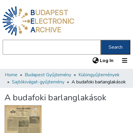
B
UDAPEST
E
LECTRONIC
A
RCHIVE
Search
(current
Log In
Home
Budapest Gyűjtemény
Különgyűjtemények
Communities & Collections
Sajtókivágat-gyűjtemény
A budafoki barlanglakások
All of DSpace
A budafoki barlanglakások
Statistics
About us