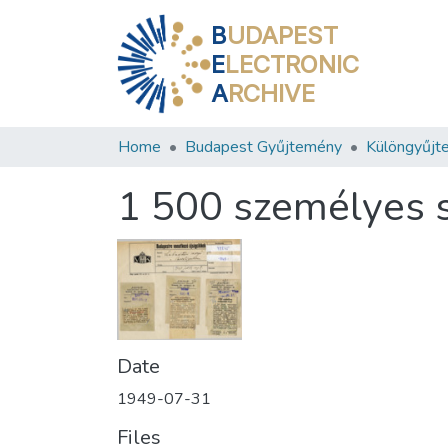
B
UDAPEST
E
LECTRONIC
A
RCHIVE
Home
Budapest Gyűjtemény
Különgyűjt
1 500 személyes s
Date
1949-07-31
Files