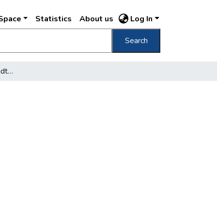
DSpace
Statistics
About us
Log In
Search
1 500 személyes szabadtéri mozi