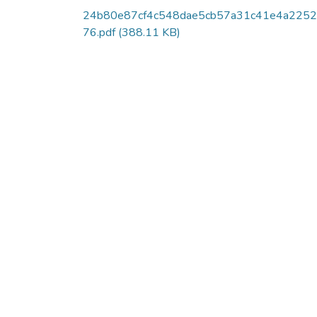
24b80e87cf4c548dae5cb57a31c41e4a2252
76.pdf
(388.11 KB)