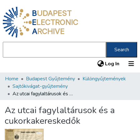
B
UDAPEST
E
LECTRONIC
A
RCHIVE
Search
(current
Log In
Home
Budapest Gyűjtemény
Különgyűjtemények
Communities & Collections
Sajtókivágat-gyűjtemény
All of DSpace
Az utcai fagylaltárusok és a cukorkakereskedők
Statistics
Az utcai fagylaltárusok és a
About us
cukorkakereskedők